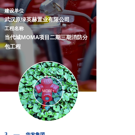
建设单位
武汉原绿英赫置业有限公司
工程名称
当代城MOMA项目二期三期消防分
包工程
MORE+
3 —
华发集团