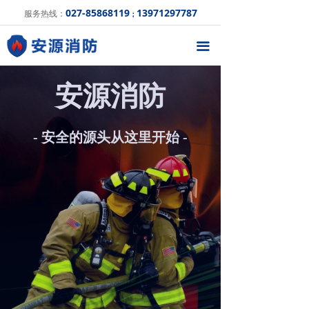
027-85868119
13971297787
服务热线：
；
끀
安源消防
- 安全的源头从这里开始 -